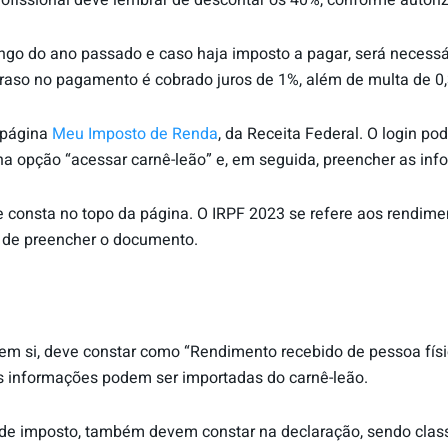
rofissional deve lembrar de descontar os 40%, conforme autoriza
ongo do ano passado e caso haja imposto a pagar, será necessá
traso no pagamento é cobrado juros de 1%, além de multa de 0,
 página
Meu Imposto de Renda
, da Receita Federal. O login po
 na opção “acessar carnê-leão” e, em seguida, preencher as inf
ue consta no topo da página. O IRPF 2023 se refere aos rendim
a de preencher o documento.
em si, deve constar como “Rendimento recebido de pessoa físic
s informações podem ser importadas do carnê-leão.
de imposto, também devem constar na declaração, sendo clas