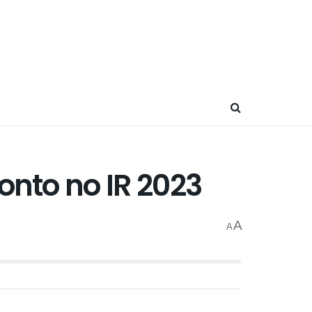
nto no IR 2023
A
A