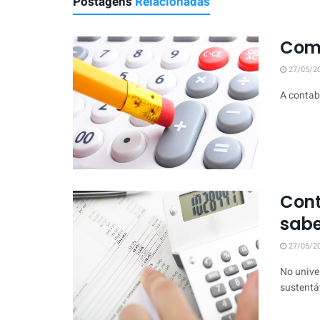
Postagens
Relacionadas
Como
27/05/2
A contab
Cont
sabe
27/05/2
No unive
sustentáv