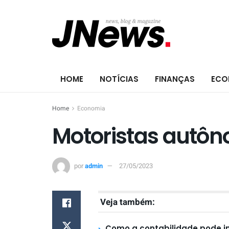
HOME
NOTÍCIAS
FINANÇAS
ECO
Home
Economia
Motoristas autôn
por
admin
27/05/2023
Veja também:
Como a contabilidade pode i