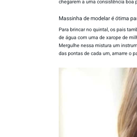
chegarem a uma consistência boa p
Massinha de modelar é ótima par
Para brincar no quintal, os pais t
de água com uma de xarope de milho
Mergulhe nessa mistura um instrume
das pontas de cada um, amarre o pal